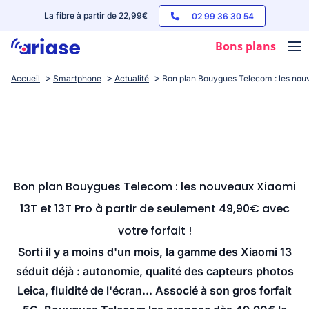
La fibre à partir de 22,99€
02 99 36 30 54
Bons plans
Accueil
Smartphone
Actualité
Bon plan Bouygues Telecom : les nouve
Box internet
Forfaits mobile
Téléphones
Streaming
Bon plan Bouygues Telecom : les nouveaux Xiaomi
13T et 13T Pro à partir de seulement 49,90€ avec
votre forfait !
Sorti il y a moins d'un mois, la gamme des Xiaomi 13
séduit déjà : autonomie, qualité des capteurs photos
Leica, fluidité de l'écran... Associé à son gros forfait