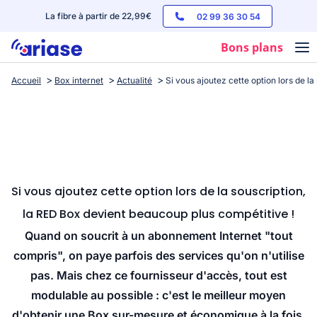
La fibre à partir de 22,99€
02 99 36 30 54
Bons plans
Accueil
Box internet
Actualité
Si vous ajoutez cette option lors de l
Box internet
Forfaits mobile
Téléphones
Streaming
Si vous ajoutez cette option lors de la souscription,
la RED Box devient beaucoup plus compétitive !
Quand on soucrit à un abonnement Internet "tout
compris", on paye parfois des services qu'on n'utilise
pas. Mais chez ce fournisseur d'accès, tout est
modulable au possible : c'est le meilleur moyen
d'obtenir une Box sur-mesure et économique à la fois.