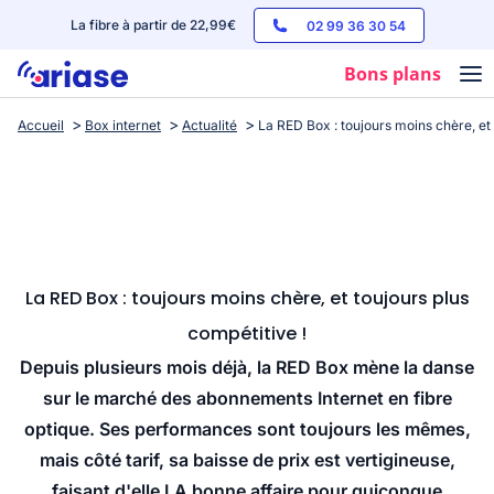
La fibre à partir de 22,99€
02 99 36 30 54
Bons plans
Accueil
Box internet
Actualité
La RED Box : toujours moins chère, et 
Box internet
Forfaits mobile
Téléphones
Streaming
La RED Box : toujours moins chère, et toujours plus
compétitive !
Depuis plusieurs mois déjà, la RED Box mène la danse
sur le marché des abonnements Internet en fibre
optique. Ses performances sont toujours les mêmes,
mais côté tarif, sa baisse de prix est vertigineuse,
faisant d'elle LA bonne affaire pour quiconque