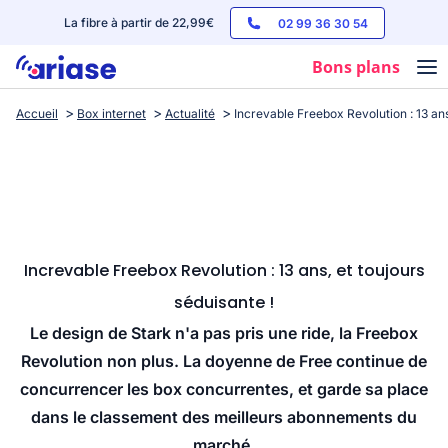
La fibre à partir de 22,99€
02 99 36 30 54
Bons plans
Accueil
Box internet
Actualité
Increvable Freebox Revolution : 13 ans
Box internet
Forfaits mobile
Téléphones
Streaming
Increvable Freebox Revolution : 13 ans, et toujours
séduisante !
Le design de Stark n'a pas pris une ride, la Freebox
Revolution non plus. La doyenne de Free continue de
concurrencer les box concurrentes, et garde sa place
dans le classement des meilleurs abonnements du
marché.