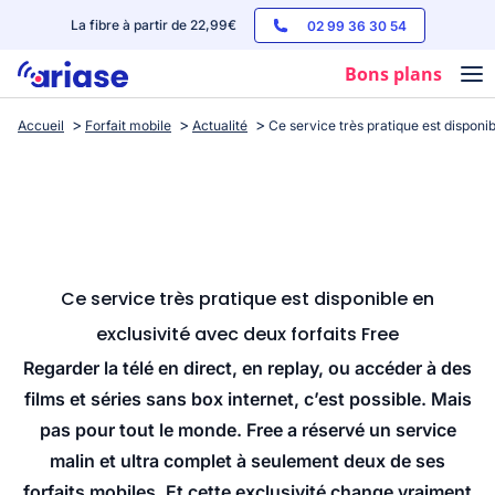
La fibre à partir de 22,99€
02 99 36 30 54
Bons plans
Accueil
Forfait mobile
Actualité
Ce service très pratique est disponib
Box internet
Forfaits mobile
Téléphones
Streaming
Ce service très pratique est disponible en
exclusivité avec deux forfaits Free
Regarder la télé en direct, en replay, ou accéder à des
films et séries sans box internet, c’est possible. Mais
pas pour tout le monde. Free a réservé un service
malin et ultra complet à seulement deux de ses
forfaits mobiles. Et cette exclusivité change vraiment