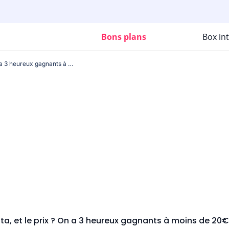
Bons plans
Box in
La 5G, la data, et le prix ? On a 3 heureux gagnants à moins de 20€ les 210 Go !
ata, et le prix ? On a 3 heureux gagnants à moins de 20€ 