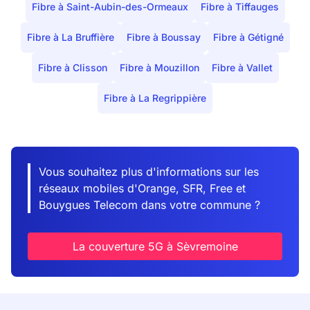
Fibre à Saint-Aubin-des-Ormeaux
Fibre à Tiffauges
Fibre à La Bruffière
Fibre à Boussay
Fibre à Gétigné
Fibre à Clisson
Fibre à Mouzillon
Fibre à Vallet
Fibre à La Regrippière
Vous souhaitez plus d'informations sur les
réseaux mobiles d'Orange, SFR, Free et
Bouygues Telecom dans votre commune ?
La couverture 5G à Sèvremoine