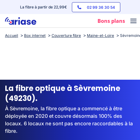
La fibre à partir de 22,99€
02 99 36 30 54
Bons plans
Accueil
Box internet
Couverture fibre
Maine-et-Loire
Sèvremoin
Box internet
Forfaits mobile
Téléphones
Streaming
La fibre optique à Sèvremoine
(49230).
À Sèvremoine, la fibre optique a commencé à être
déployée en 2020 et couvre désormais 100% des
locaux. 6 locaux ne sont pas encore raccordables à la
fibre.