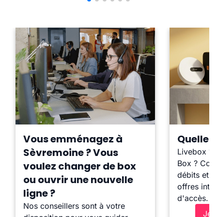
Vous emménagez à
Quelle b
Sèvremoine ? Vous
Livebox ?
Box ? Comp
voulez changer de box
débits et l
ou ouvrir une nouvelle
offres inte
ligne ?
d'accès.
Nos conseillers sont à votre
Je 