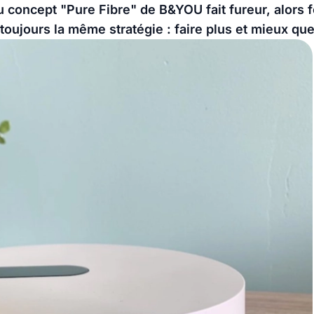
 concept "Pure Fibre" de B&YOU fait fureur, alors 
toujours la même stratégie : faire plus et mieux qu