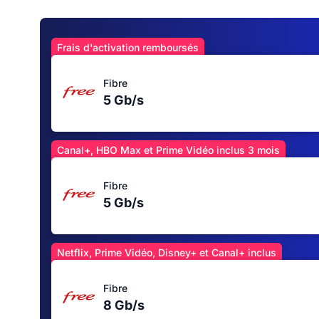
Frais d'activation remboursés
Fibre
5 Gb/s
Canal+, HBO Max et Prime Vidéo inclus 3 mois
Fibre
5 Gb/s
Netflix, Prime Vidéo, Disney+ et Canal+ inclus
Fibre
8 Gb/s