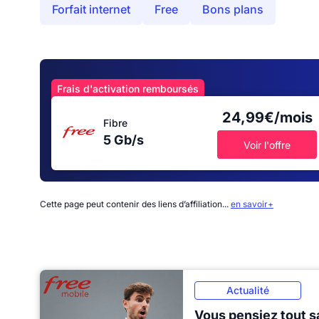
Forfait internet
Free
Bons plans
Frais d'activation remboursés
24,99€/mois
Fibre
5 Gb/s
Voir l'offre
Cette page peut contenir des liens d’affiliation...
en savoir+
Actualité
Vous pensiez tout sa