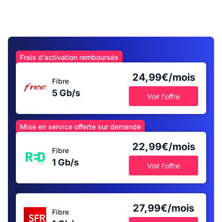
Frais d'activation remboursés
24,99€/mois
Fibre
5 Gb/s
Voir l'offre
Mise en service offerte sur demande
22,99€/mois
Fibre
1 Gb/s
Voir l'offre
27,99€/mois
Fibre