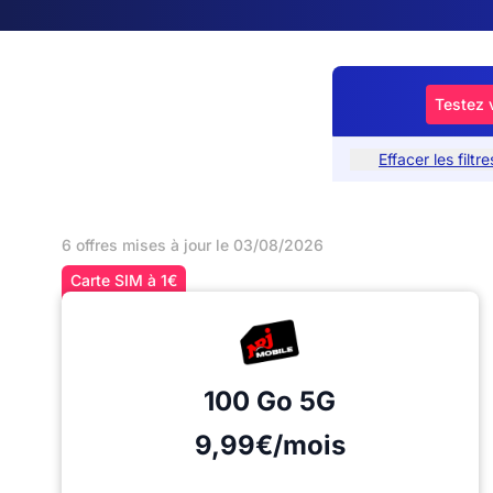
Testez 
Effacer les filtre
6 offres mises à jour le 03/08/2026
Carte SIM à 1€
100 Go
5G
9,99€/mois