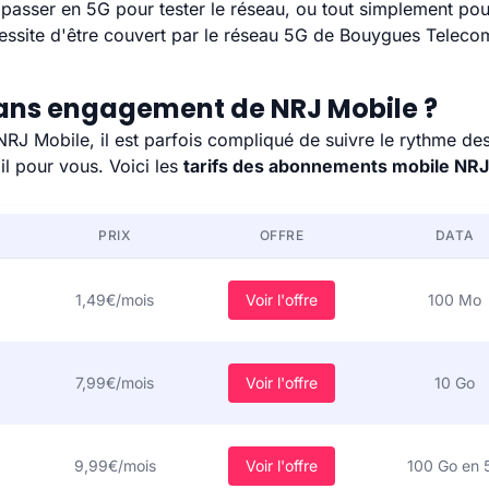
r passer en 5G pour tester le réseau, ou tout simplement pour
essite d'être couvert par le réseau 5G de Bouygues Teleco
sans engagement de NRJ Mobile ?
 Mobile, il est parfois compliqué de suivre le rythme des s
il pour vous. Voici les
tarifs des abonnements mobile NRJ
PRIX
OFFRE
DATA
1,49€/mois
Voir l'offre
100 Mo
7,99€/mois
Voir l'offre
10 Go
9,99€/mois
Voir l'offre
100 Go en 