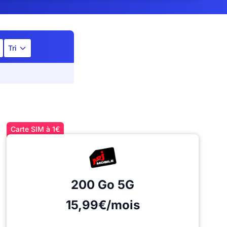
Tri
Carte SIM à 1€
200 Go
5G
15,99€/mois