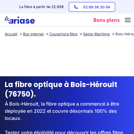
La fibre à partir de 22,99€
02 99 36 30 54
Bons plans
Accueil
Box internet
Couverture fibre
Seine-Maritime
Bois-Hérou
Box internet
Forfaits mobile
Téléphones
Streaming
La fibre optique à Bois-Héroult
(76750).
À Bois-Héroult, la fibre optique a commencé à être
déployée en 2022 et couvre désormais 100% des
locaux.
Testez votre éligibilité pour découvrir les offres fibre