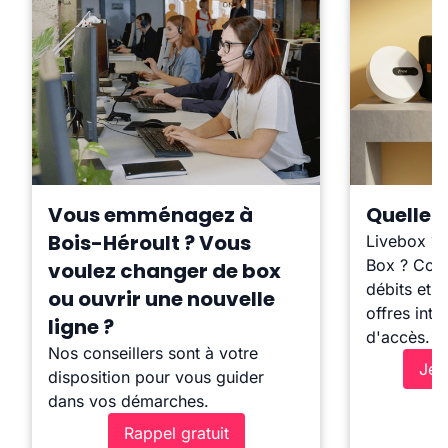
Vous emménagez à
Quelle b
Bois-Héroult ? Vous
Livebox ?
Box ? Comp
voulez changer de box
débits et l
ou ouvrir une nouvelle
offres inte
ligne ?
d'accès.
Nos conseillers sont à votre
Je 
disposition pour vous guider
dans vos démarches.
Rappel gratuit