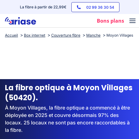
La fibre à partir de 22,99€
02 99 36 30 54
Bons plans
Accueil
Box internet
Couverture fibre
Manche
Moyon Villages
Box internet
Forfaits mobile
Téléphones
Streaming
La fibre optique à Moyon Villages
(50420).
À Moyon Villages, la fibre optique a commencé à être
déployée en 2025 et couvre désormais 97% des
locaux. 25 locaux ne sont pas encore raccordables à
la fibre.