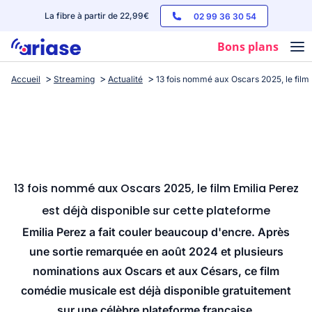
La fibre à partir de 22,99€
02 99 36 30 54
Bons plans
Accueil
Streaming
Actualité
13 fois nommé aux Oscars 2025, le film 
Box internet
Forfaits mobile
Téléphones
Streaming
13 fois nommé aux Oscars 2025, le film Emilia Perez
est déjà disponible sur cette plateforme
Emilia Perez a fait couler beaucoup d'encre. Après
une sortie remarquée en août 2024 et plusieurs
nominations aux Oscars et aux Césars, ce film
comédie musicale est déjà disponible gratuitement
sur une célèbre plateforme française.