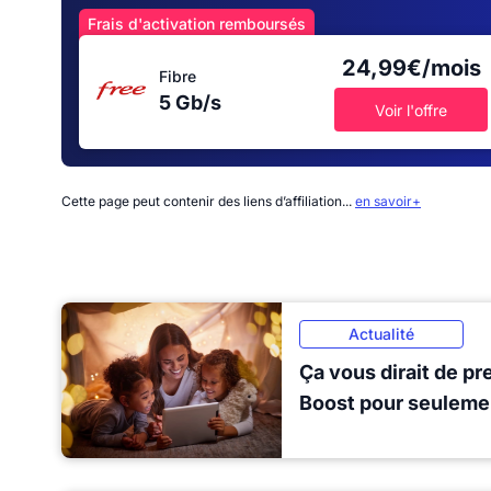
Frais d'activation remboursés
24,99€/mois
Fibre
5 Gb/s
Voir l'offre
Cette page peut contenir des liens d’affiliation...
en savoir+
Actualité
Ça vous dirait de p
Boost pour seuleme