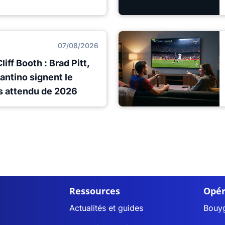
07/08/2026
iff Booth : Brad Pitt,
antino signent le
lus attendu de 2026
Ressources
Opér
Actualités et guides
Bouy