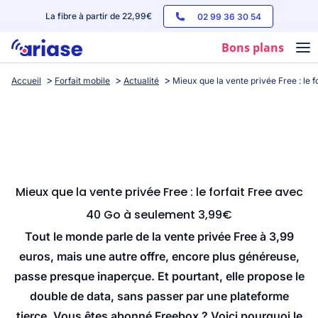
La fibre à partir de 22,99€
02 99 36 30 54
Bons plans
Accueil
Forfait mobile
Actualité
Mieux que la vente privée Free : le 
Box internet
Forfaits mobile
Téléphones
Streaming
Mieux que la vente privée Free : le forfait Free avec
40 Go à seulement 3,99€
Tout le monde parle de la vente privée Free à 3,99
euros, mais une autre offre, encore plus généreuse,
passe presque inaperçue. Et pourtant, elle propose le
double de data, sans passer par une plateforme
tierce. Vous êtes abonné Freebox ? Voici pourquoi le