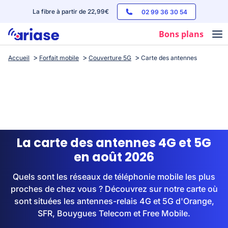
La fibre à partir de 22,99€
02 99 36 30 54
Bons plans
Accueil
Forfait mobile
Couverture 5G
Carte des antennes
Box internet
Forfaits mobile
Téléphones
Streaming
La carte des antennes 4G et 5G
en août 2026
Quels sont les réseaux de téléphonie mobile les plus
proches de chez vous ? Découvrez sur notre carte où
sont situées les antennes-relais 4G et 5G d'Orange,
SFR, Bouygues Telecom et Free Mobile.