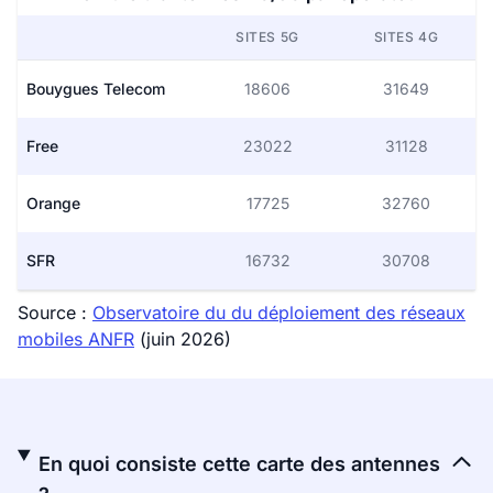
SITES 5G
SITES 4G
Bouygues Telecom
18606
31649
Free
23022
31128
Orange
17725
32760
SFR
16732
30708
Source :
Observatoire du du déploiement des réseaux
mobiles ANFR
(juin 2026)
En quoi consiste cette carte des antennes