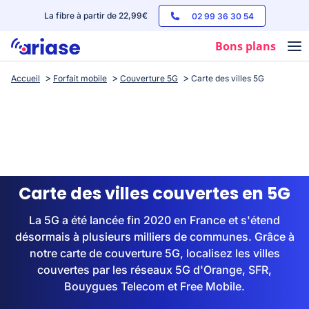
La fibre à partir de 22,99€
02 99 36 30 54
Bons plans
Accueil
Forfait mobile
Couverture 5G
Carte des villes 5G
Box internet
Forfaits mobile
Téléphones
Streaming
Carte des villes couvertes en 5G
La 5G a été lancée fin 2020 en France et s'étend
désormais à plusieurs milliers de communes. Grâce à
notre carte de couverture 5G, localisez les villes
couvertes par les réseaux 5G d'Orange, SFR,
Bouygues Telecom et Free Mobile.