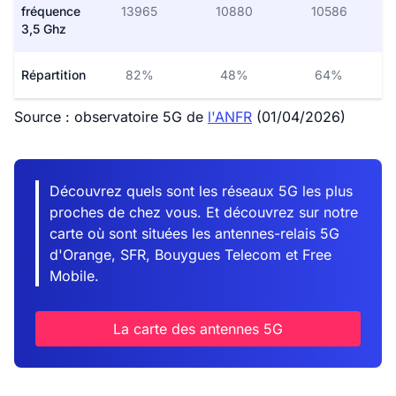
fréquence
13965
10880
10586
3,5 Ghz
Répartition
82%
48%
64%
Source : observatoire 5G de
l'ANFR
(01/04/2026)
Découvrez quels sont les réseaux 5G les plus
proches de chez vous. Et découvrez sur notre
carte où sont situées les antennes-relais 5G
d'Orange, SFR, Bouygues Telecom et Free
Mobile.
La carte des antennes 5G